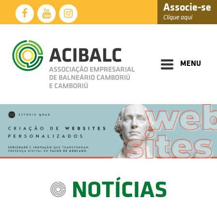
Associe-se
Clique aqui
Diretoria
Documentos
MENU
Perfil
Eventos
Notícias
Soluções
Núcleos
Associados
NOTÍCIAS
Fale
Conosco